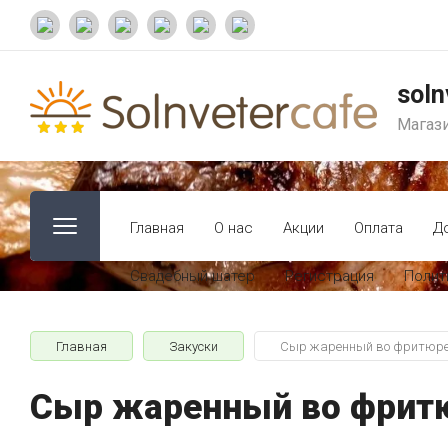
soln
Магаз
Главная
О нас
Акции
Оплата
Д
Свадебный шатер
Регистрация
Полит
Главная
Закуски
Сыр жаренный во фритюр
Сыр жаренный во фрит