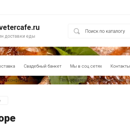
vetercafe.ru
ин доставки еды
оставка
Свадебный банкет
Мы в соц сетях
Контакты
ика конфиденциальности
Пользовательское соглашение
е
юре